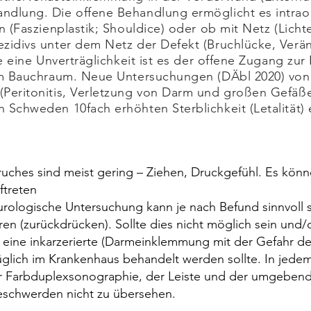
ndlung. Die offene Behandlung ermöglicht es intrao
n (Faszienplastik; Shouldice) oder ob mit Netz (Lichte
zidivs unter dem Netz der Defekt (Bruchlücke, Verä
le eine Unverträglichkeit ist es der offene Zugang zu
 im Bauchraum. Neue Untersuchungen (DÄbl 2020) von
Peritonitis, Verletzung von Darm und großen Gefäßen
 Schweden 10fach erhöhten Sterblichkeit (Letalität)
uches sind meist gering – Ziehen, Druckgefühl. Es kön
ftreten
ologische Untersuchung kann je nach Befund sinnvoll se
n (zurückdrücken). Sollte dies nicht möglich sein und
e eine inkarzerierte (Darmeinklemmung mit der Gefahr d
glich im Krankenhaus behandelt werden sollte. In jedem 
er Farbduplexsonographie, der Leiste und der umgebend
eschwerden nicht zu übersehen.