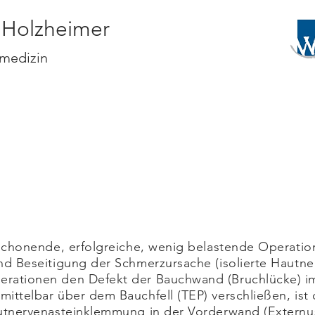
é Holzheimer
tmedizin
Wissenschaftlich
Curiculum Vitae
 schonende, erfolgreiche, wenig belastende Operatio
nd Beseitigung der Schmerzursache (isolierte Hautn
erationen den Defekt der Bauchwand (Bruchlücke) i
ittelbar über dem Bauchfell (TEP) verschließen, ist 
autnervenasteinklemmung in der Vorderwand (Externu