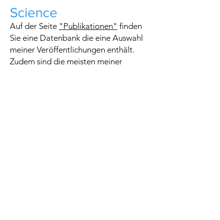
Science
Auf der Seite
"Publikationen"
finden
Sie eine Datenbank die eine Auswahl
meiner Veröffentlichungen enthält.
Zudem sind die meisten meiner
Veröffentlichungen bei
PubMed
verfügbar.
Für Anfragen für einen Artikel oder
wissenschaftliche Beratung bitte ich
Sie mich per E-Mail zu kontaktieren.
Start
Familienpraxis Isartal
Casa di Cura Villa Sant'Anna
Jameda - Onlinebuchung
PubMed
Impressum
Datenschutz